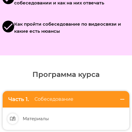
собеседовании и как на них отвечать
check
Как пройти собеседование по видеосвязи и
какие есть нюансы
Программа курса
remove
Собеседование
auto_stories
Материалы