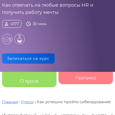
Как отвечать на любые вопросы HR и
получить работу мечты
person
4177
schedule
30 мин.
Записаться на курс
Прогресс
О курсе
Главная
Курсы
Как успешно пройти собеседование