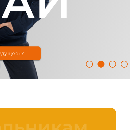
ВАЙ
будущее»?
льникам