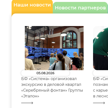
Наши новости
Новости партнеров
05.08.2026
БФ «Система» организовал
БФ «Си
экскурсию в деловой квартал
познак
«Серебряный фонтан» Группы
с карь
«Эталон»
в лесн