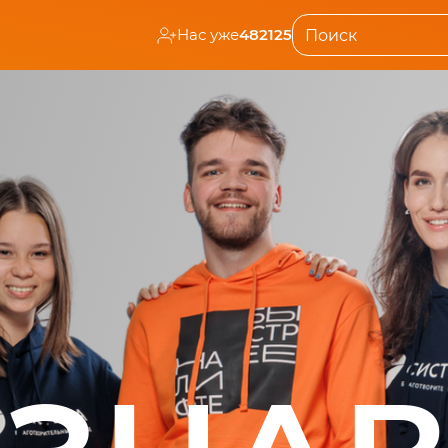
Нас уже
482125