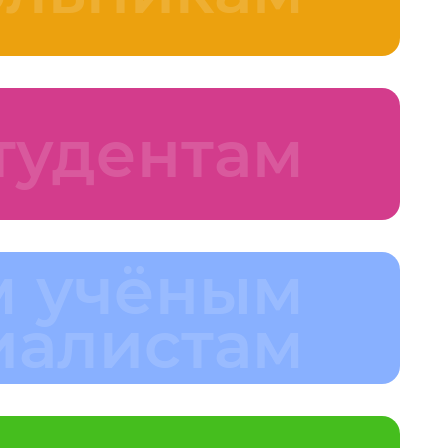
Экскурсии #ВнутриСистемы
Школа для молодых
тудентам
ученых и
организаторов науки в
области
биотехнологий
«Молекула»
 учёным
иалистам
Экскурсии
#ВнутриСистемы