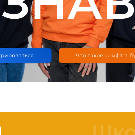
ЗНА
трироваться
Что такое «Лифт в 
м
Шко