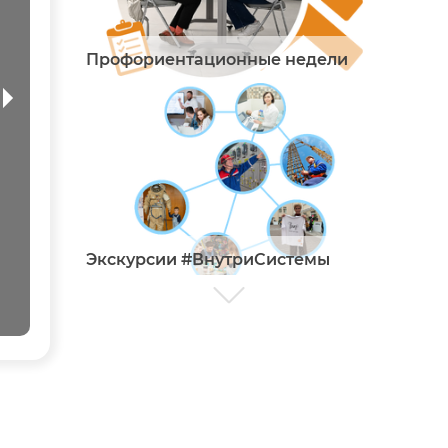
Профориентационные недели
Экскурсии #ВнутриСистемы