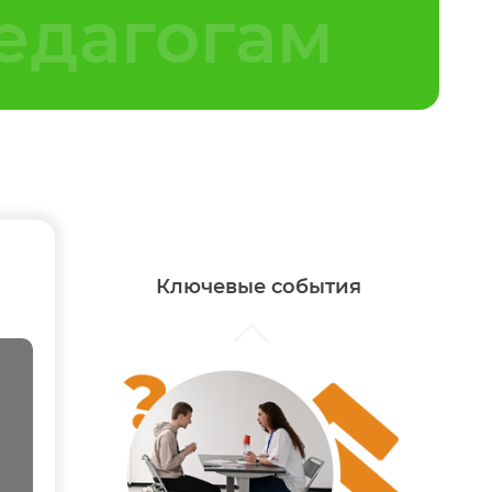
едагогам
дых
Проект «Системное
решение»
Профориентационные недели
«Лифт в будущее»
Ключевые события