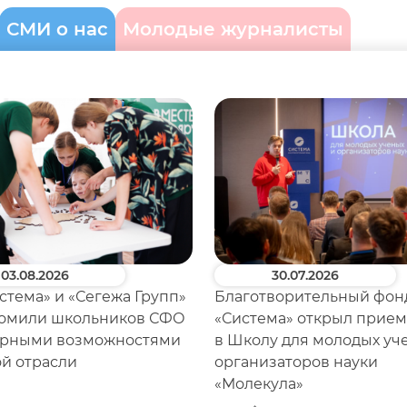
СМИ о нас
Молодые журналисты
03.08.2026
30.07.2026
стема» и «Сегежа Групп»
Благотворительный фон
омили школьников СФО
«Система» открыл прием
ерными возможностями
в Школу для молодых уч
ой отрасли
организаторов науки
«Молекула»