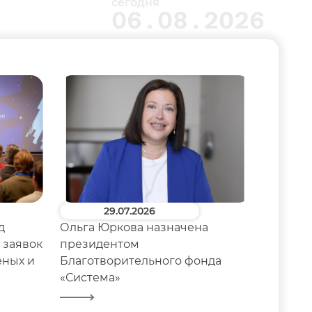
сегодня
Стажировки «Лифт в будущее»
06.08.2026
29.07.2026
д
Ольга Юркова назначена
БФ «Си
 заявок
президентом
Group 
еных и
Благотворительного фонда
сафари
«Система»
коннос
рамках
#Внутр