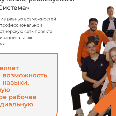
Система»
ние равных возможностей
и профессиональной
ртнерскую сеть проекта
зации, а также
ях
вляет
 возможность
 навыки,
ную
ое рабочее
ндиальную