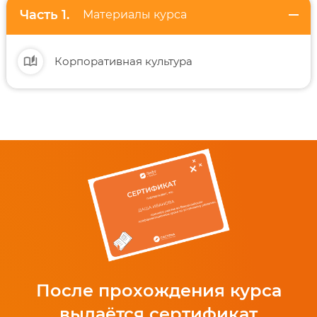
remove
Материалы курса
auto_stories
Корпоративная культура
После прохождения курса
выдаётся сертификат