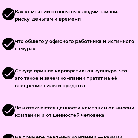
check
Как компании относятся к людям, жизни,
риску, деньгам и времени
check
Что общего у офисного работника и истинного
самурая
check
Откуда пришла корпоративная культура, что
это такое и зачем компании тратят на её
внедрение силы и средства
check
Чем отличаются ценности компании от миссии
компании и от ценностей человека
На примере реальных компаний — какими