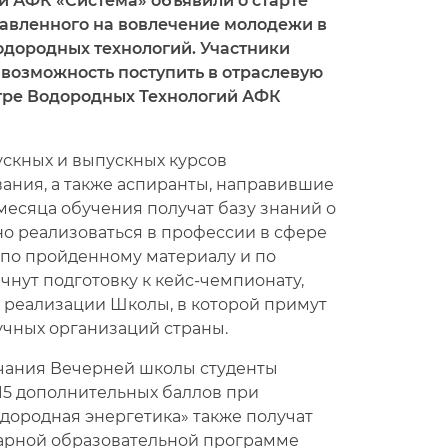
й АФК «Система» объявили о старте
равленного на вовлечение молодежи в
одородных технологий. Участники
возможность поступить в отраслевую
нтре Водородных Технологий АФК
ускных и выпускных курсов
ания, а также аспиранты, направившие
 месяца обучения получат базу знаний о
но реализоваться в профессии в сфере
 по пройденному материалу и по
нут подготовку к кейс-чемпионату,
м реализации Школы, в которой примут
учных организаций страны.
ончания Вечерней школы студенты
 15 дополнительных баллов при
одородная энергетика» также получат
нарной образовательной программе