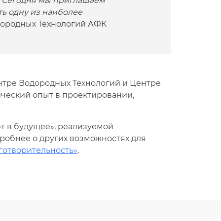
. Сегодня мы приглашаем
ть одну из наиболее
ородных Технологий АФК
нтре Водородных Технологий и Центре
ический опыт в проектировании,
т в будущее», реализуемой
дробнее о других возможностях для
готворительность»
.