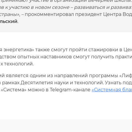
же принимают участие в организации Вечерней школы
 к участию в новом сезоне – развиваться и развива
страны», –
прокомментировал президент Центра Вод
льский
.
 энергетика» также смогут пройти стажировки в Це
дством опытных наставников смогут получить практ
 технологий.
й является одним из направлений программы «Лиф
рамках Десятилетия науки и технологий. Узнать по
 «Система» можно в Telegram-канале
«Системная бла