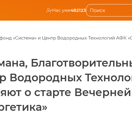
Нас уже
482123
 фонд «Система» и Центр Водородных Технологий АФК «
умана, Благотворитель
тр Водородных Технол
ляют о старте Вечерне
ргетика»