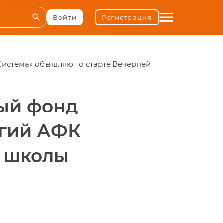
menu
search
Войти
Регистрация
Система» объявляют о старте Вечерней
ный фонд
огий АФК
й школы