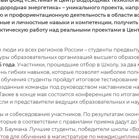
ьный фонд «Система» и Центр Водородных Технологи
дородная энергетика» – уникального проекта, нап
 и профориентационную деятельность в области в
ые и личностные навыки и компетенции, получить 
актическую работу над реальными проектами в Це
 люди из всех регионов России – студенты предвып
туры образовательных организаций высшего образов
5 года
. Участники, прошедшие отбор в Школу, за два
нь гибких навыков, которые позволят наиболее пол
 обучения студенты пройдут итоговое тестирование
озданные команды под руководством наставников нач
. Также в конце мая состоится конференция по итога
расли и представители ведущих образовательных и на
ты и собеседования участников. По результатам ок
оторые в соответствии с правилами приема дадут до
.Э. Баумана. Лучшие студенты, победители школы «В
нтов для обучения в магистратуре по междисципли