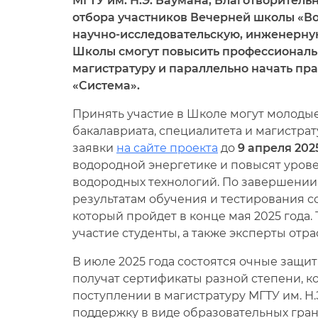
МГТУ им. Н.Э. Баумана, Благотворител
отбора участников Вечерней школы «Во
научно-исследовательскую, инженерную
Школы смогут повысить профессиональн
магистратуру и параллельно начать пр
«Система».
Принять участие в Школе могут молодые
бакалавриата, специалитета и магистра
заявки
на сайте проекта
до
9 апреля 202
водородной энергетике и повысят урове
водородных технологий. По завершении
результатам обучения и тестирования с
который пройдет в конце мая 2025 года
участие студенты, а также эксперты от
В июле 2025 года состоятся очные защи
получат сертификаты разной степени, к
поступлении в магистратуру МГТУ им. Н
поддержку в виде образовательных гра