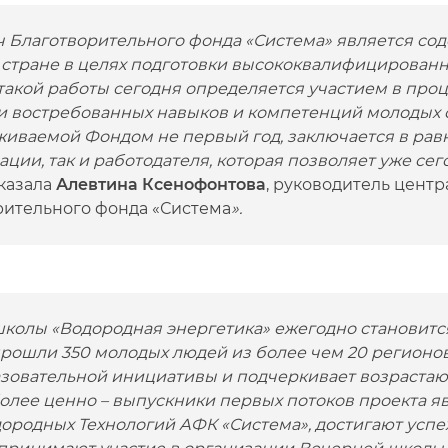
ч Благотворительного фонда «Система» является со
 стране в целях подготовки высококвалифицированн
такой работы сегодня определяется участием в про
 востребованных навыков и компетенций молодых с
иваемой Фондом не первый год, заключается в рав
ции, так и работодателя, которая позволяет уже се
казала
Алевтина Ксенофонтова
, руководитель цент
рительного фонда «Система
».
колы «Водородная энергетика» ежегодно становится 
рошли 350 молодых людей из более чем 20 регионов 
азовательной инициативы и подчеркивает возрастаю
олее ценно – выпускники первых потоков проекта 
ородных Технологий АФК «Система», достигают успе