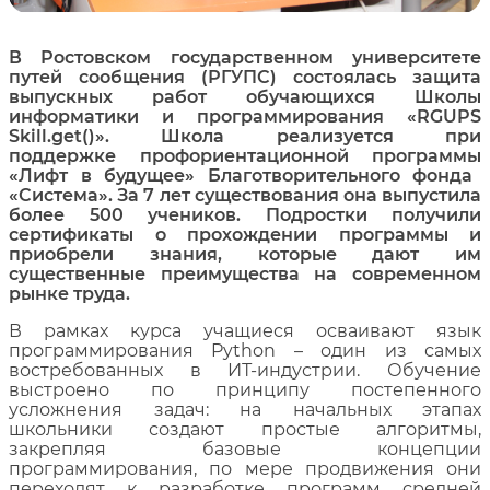
В Ростовском государственном университете
путей сообщения (РГУПС) состоялась защита
выпускных работ
об
уча
ю
щихся Школы
информатики и программирования «RGUPS
Skill.get()». Школа
реализуется
при
поддержке
профориентационной программы
«Лифт в будущее»
Б
лаготворительного фонда
«Система». За 7 лет существования она выпустила
более 500 учеников.
Подростки
получили
сертификаты о прохождении программы и
приобрели знания, которые дают им
существенные преимущества на современном
рынке труда.
В рамках курса учащиеся осваивают язык
программирования Python
–
один из самых
востребованных в
ИТ
‑индустрии. Обучение
выстроено по принципу постепенного
усложнения задач: на начальных этапах
школьники создают простые алгоритмы,
закрепляя базовые концепции
программирования
,
по мере продвижения они
переходят к разработке программ средней