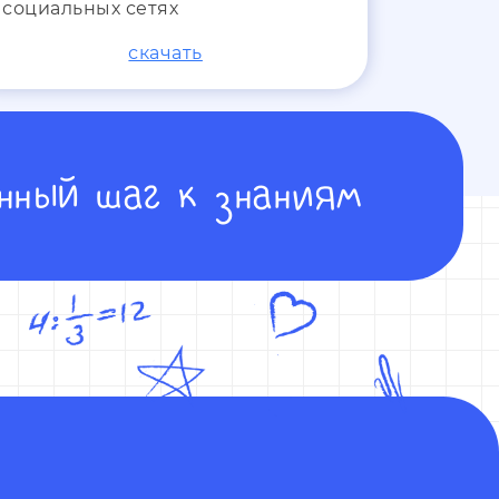
 социальных сетях
скачать
нный шаг к знаниям