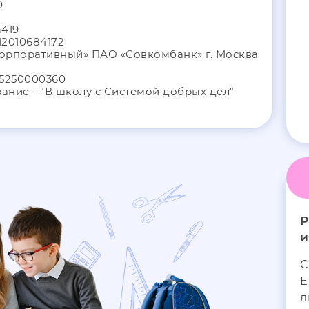
0
5419
12010684172
орпоративный» ПАО «Совкомбанк» г. Москва
45250000360
ание - "В школу с Системой добрых дел"
Р
и
С
Е
л