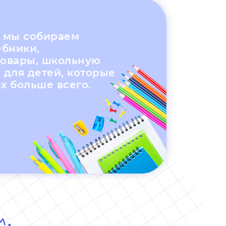
и мы собираем
ебники,
товары, школьную
 для детей, которые
х больше всего.
м,